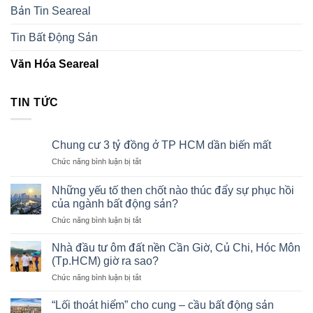
Bản Tin Seareal
Tin Bất Động Sản
Văn Hóa Seareal
TIN TỨC
Chung cư 3 tỷ đồng ở TP HCM dần biến mất
ở
Chức năng bình luận bị tắt
Chung
cư
Những yếu tố then chốt nào thúc đẩy sự phục hồi
3
của ngành bất động sản?
tỷ
ở
Chức năng bình luận bị tắt
đồng
Những
ở
yếu
TP
Nhà đầu tư ôm đất nền Cần Giờ, Củ Chi, Hóc Môn
tố
HCM
(Tp.HCM) giờ ra sao?
then
dần
ở
Chức năng bình luận bị tắt
chốt
biến
Nhà
nào
mất
đầu
thúc
“Lối thoát hiểm” cho cung – cầu bất động sản
tư