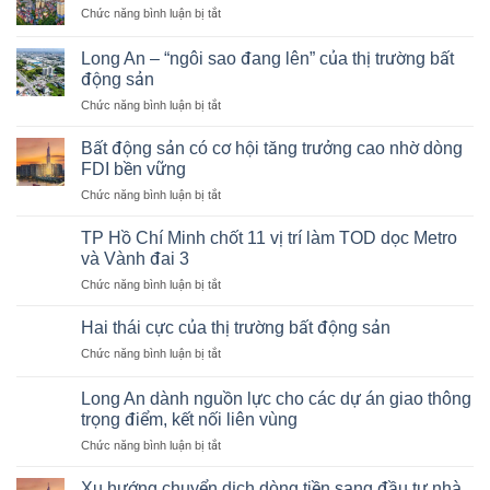
đẩy
ở
Chức năng bình luận bị tắt
ôm
sự
“Lối
đất
phục
thoát
nền
Long An – “ngôi sao đang lên” của thị trường bất
hồi
hiểm”
Cần
động sản
của
cho
Giờ,
ngành
ở
Chức năng bình luận bị tắt
cung
Củ
bất
Long
–
Chi,
động
An
cầu
Bất động sản có cơ hội tăng trưởng cao nhờ dòng
Hóc
sản?
–
bất
FDI bền vững
Môn
“ngôi
động
(Tp.HCM)
ở
Chức năng bình luận bị tắt
sao
sản
giờ
Bất
đang
ra
động
lên”
TP Hồ Chí Minh chốt 11 vị trí làm TOD dọc Metro
sao?
sản
của
và Vành đai 3
có
thị
ở
Chức năng bình luận bị tắt
cơ
trường
TP
hội
bất
Hồ
tăng
Hai thái cực của thị trường bất động sản
động
Chí
trưởng
sản
ở
Chức năng bình luận bị tắt
Minh
cao
Hai
chốt
nhờ
thái
11
Long An dành nguồn lực cho các dự án giao thông
dòng
cực
vị
trọng điểm, kết nối liên vùng
FDI
của
trí
bền
ở
Chức năng bình luận bị tắt
thị
làm
vững
Long
trường
TOD
An
bất
Xu hướng chuyển dịch dòng tiền sang đầu tư nhà,
dọc