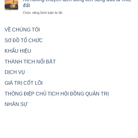
dành
động
đất
Metro
nguồn
sản
và
ở
Chức năng bình luận bị tắt
lực
Vành
Xu
cho
đai
hướng
các
3
chuyển
VỀ CHÚNG TÔI
dự
dịch
án
dòng
giao
SƠ ĐỒ TỔ CHỨC
tiền
thông
sang
trọng
KHẨU HIỆU
đầu
điểm,
tư
kết
THÀNH TÍCH NỔI BẬT
nhà,
nối
đất
liên
DỊCH VỤ
vùng
GIÁ TRỊ CỐT LÕI
THÔNG ĐIỆP CHỦ TỊCH HỘI ĐỒNG QUẢN TRỊ
NHÂN SỰ