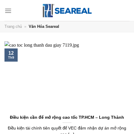
Chuyển
đến
nội
dung
Trang chủ
»
Văn Hóa Seareal
12
Th9
Điều kiện cần để mở rộng cao tốc TP.HCM – Long Thành
Điều kiện tài chính tiên quyết để VEC đảm nhận dự án mở rộng