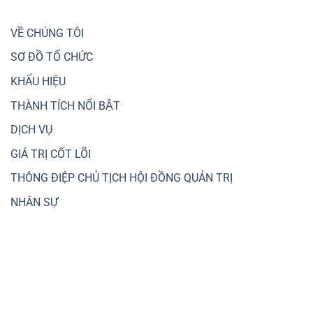
Vành
Xu
cho
đai
hướng
các
3
chuyển
VỀ CHÚNG TÔI
dự
dịch
án
dòng
SƠ ĐỒ TỔ CHỨC
giao
tiền
thông
sang
trọng
KHẨU HIỆU
đầu
điểm,
tư
kết
THÀNH TÍCH NỔI BẬT
nhà,
nối
đất
liên
DỊCH VỤ
vùng
GIÁ TRỊ CỐT LÕI
THÔNG ĐIỆP CHỦ TỊCH HỘI ĐỒNG QUẢN TRỊ
NHÂN SỰ