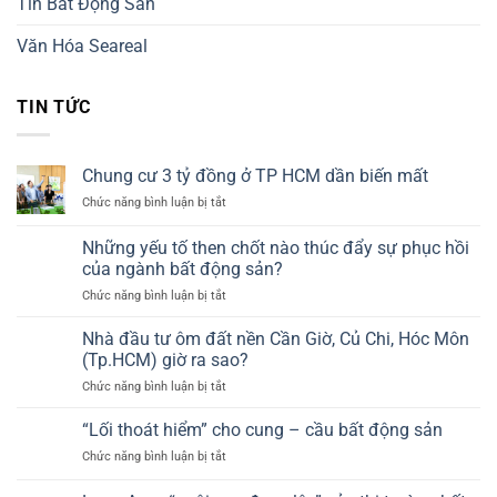
Tin Bất Động Sản
Văn Hóa Seareal
TIN TỨC
Chung cư 3 tỷ đồng ở TP HCM dần biến mất
ở
Chức năng bình luận bị tắt
Chung
cư
Những yếu tố then chốt nào thúc đẩy sự phục hồi
3
của ngành bất động sản?
tỷ
ở
Chức năng bình luận bị tắt
đồng
Những
ở
yếu
TP
Nhà đầu tư ôm đất nền Cần Giờ, Củ Chi, Hóc Môn
tố
HCM
(Tp.HCM) giờ ra sao?
then
dần
ở
Chức năng bình luận bị tắt
chốt
biến
Nhà
nào
mất
đầu
“Lối thoát hiểm” cho cung – cầu bất động sản
thúc
tư
đẩy
ở
Chức năng bình luận bị tắt
ôm
sự
“Lối
đất
phục
thoát