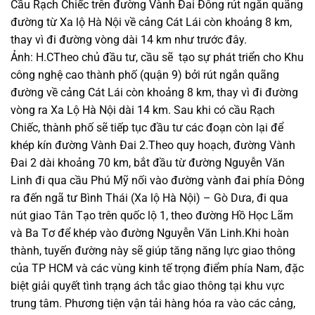
Cầu Rạch Chiếc trên đường Vành Đai Đông rút ngắn quãng
đường từ Xa lộ Hà Nội về cảng Cát Lái còn khoảng 8 km,
thay vì đi đường vòng dài 14 km như trước đây.
Ảnh: H.CTheo chủ đầu tư, cầu sẽ tạo sự phát triển cho Khu
công nghệ cao thành phố (quận 9) bởi rút ngắn quãng
đường về cảng Cát Lái còn khoảng 8 km, thay vì đi đường
vòng ra Xa Lộ Hà Nội dài 14 km. Sau khi có cầu Rạch
Chiếc, thành phố sẽ tiếp tục đầu tư các đoạn còn lại để
khép kín đường Vành Đai 2.Theo quy hoạch, đường Vành
Đai 2 dài khoảng 70 km, bắt đầu từ đường Nguyễn Văn
Linh đi qua cầu Phú Mỹ nối vào đường vành đai phía Đông
ra đến ngã tư Bình Thái (Xa lộ Hà Nội) – Gò Dưa, đi qua
nút giao Tân Tạo trên quốc lộ 1, theo đường Hồ Học Lãm
và Ba Tơ để khép vào đường Nguyễn Văn Linh.Khi hoàn
thành, tuyến đường này sẽ giúp tăng năng lực giao thông
của TP HCM và các vùng kinh tế trọng điểm phía Nam, đặc
biệt giải quyết tình trạng ách tắc giao thông tại khu vực
trung tâm. Phương tiện vận tải hàng hóa ra vào các cảng,