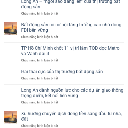
Long An – “ngôi sao đang lên” của thị trường bất
nền
hồi
hiểm”
Cần
động sản
của
cho
Giờ,
ngành
ở
Chức năng bình luận bị tắt
cung
Củ
bất
Long
–
Chi,
động
An
cầu
Bất động sản có cơ hội tăng trưởng cao nhờ dòng
Hóc
sản?
–
bất
FDI bền vững
Môn
“ngôi
động
(Tp.HCM)
ở
Chức năng bình luận bị tắt
sao
sản
giờ
Bất
đang
ra
động
TP Hồ Chí Minh chốt 11 vị trí làm TOD dọc Metro
lên”
sao?
sản
của
và Vành đai 3
có
thị
ở
Chức năng bình luận bị tắt
cơ
trường
TP
hội
bất
Hồ
Hai thái cực của thị trường bất động sản
tăng
động
Chí
trưởng
sản
ở
Chức năng bình luận bị tắt
Minh
cao
Hai
chốt
nhờ
thái
Long An dành nguồn lực cho các dự án giao thông
11
dòng
cực
vị
trọng điểm, kết nối liên vùng
FDI
của
trí
bền
ở
Chức năng bình luận bị tắt
thị
làm
vững
Long
trường
TOD
An
bất
Xu hướng chuyển dịch dòng tiền sang đầu tư nhà,
dọc
dành
động
đất
Metro
nguồn
sản
và
ở
Chức năng bình luận bị tắt
lực