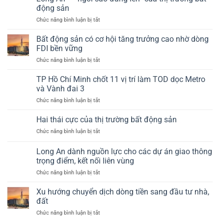
hiểm”
Cần
động sản
của
cho
Giờ,
ngành
ở
Chức năng bình luận bị tắt
cung
Củ
bất
Long
–
Chi,
động
An
cầu
Bất động sản có cơ hội tăng trưởng cao nhờ dòng
Hóc
sản?
–
bất
FDI bền vững
Môn
“ngôi
động
(Tp.HCM)
ở
Chức năng bình luận bị tắt
sao
sản
giờ
Bất
đang
ra
động
TP Hồ Chí Minh chốt 11 vị trí làm TOD dọc Metro
lên”
sao?
sản
của
và Vành đai 3
có
thị
ở
Chức năng bình luận bị tắt
cơ
trường
TP
hội
bất
Hồ
Hai thái cực của thị trường bất động sản
tăng
động
Chí
trưởng
sản
ở
Chức năng bình luận bị tắt
Minh
cao
Hai
chốt
nhờ
thái
Long An dành nguồn lực cho các dự án giao thông
11
dòng
cực
vị
trọng điểm, kết nối liên vùng
FDI
của
trí
bền
ở
Chức năng bình luận bị tắt
thị
làm
vững
Long
trường
TOD
An
bất
Xu hướng chuyển dịch dòng tiền sang đầu tư nhà,
dọc
dành
động
đất
Metro
nguồn
sản
và
ở
Chức năng bình luận bị tắt
lực
Vành