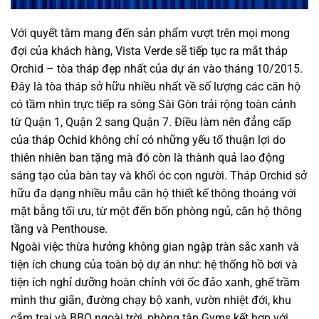
Với quyết tâm mang đến sản phẩm vượt trên mọi mong
đợi của khách hàng, Vista Verde sẽ tiếp tục ra mắt tháp
Orchid – tòa tháp đẹp nhất của dự án vào tháng 10/2015.
Đây là tòa tháp sở hữu nhiều nhất về số lượng các căn hộ
có tầm nhìn trực tiếp ra sông Sài Gòn trải rộng toàn cảnh
từ Quận 1, Quận 2 sang Quận 7. Điều làm nên đẳng cấp
của tháp Ochid không chỉ có những yếu tố thuận lợi do
thiên nhiên ban tặng mà đó còn là thành quả lao động
sáng tạo của bàn tay và khối óc con người. Tháp Orchid sở
hữu đa dạng nhiều mẫu căn hộ thiết kế thông thoáng với
mặt bằng tối ưu, từ một đến bốn phòng ngủ, căn hộ thông
tầng và Penthouse.
Ngoài việc thừa hưởng không gian ngập tràn sắc xanh và
tiện ích chung của toàn bộ dự án như: hệ thống hồ bơi và
tiện ích nghỉ dưỡng hoàn chỉnh với ốc đảo xanh, ghế trầm
mình thư giãn, đường chạy bộ xanh, vườn nhiệt đới, khu
cắm trại và BBQ ngoài trời, phòng tập Gyms kết hợp với