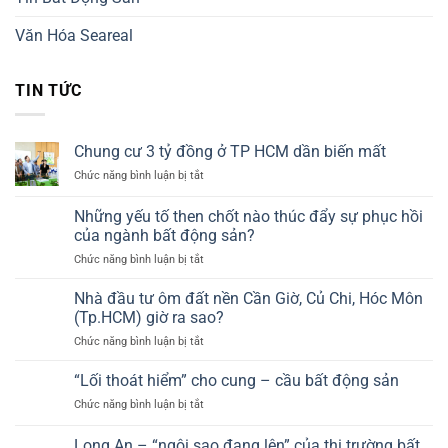
Văn Hóa Seareal
TIN TỨC
Chung cư 3 tỷ đồng ở TP HCM dần biến mất
ở
Chức năng bình luận bị tắt
Chung
cư
Những yếu tố then chốt nào thúc đẩy sự phục hồi
3
của ngành bất động sản?
tỷ
ở
Chức năng bình luận bị tắt
đồng
Những
ở
yếu
TP
Nhà đầu tư ôm đất nền Cần Giờ, Củ Chi, Hóc Môn
tố
HCM
(Tp.HCM) giờ ra sao?
then
dần
ở
Chức năng bình luận bị tắt
chốt
biến
Nhà
nào
mất
đầu
“Lối thoát hiểm” cho cung – cầu bất động sản
thúc
tư
đẩy
ở
Chức năng bình luận bị tắt
ôm
sự
“Lối
đất
phục
thoát
Long An – “ngôi sao đang lên” của thị trường bất
nền
hồi