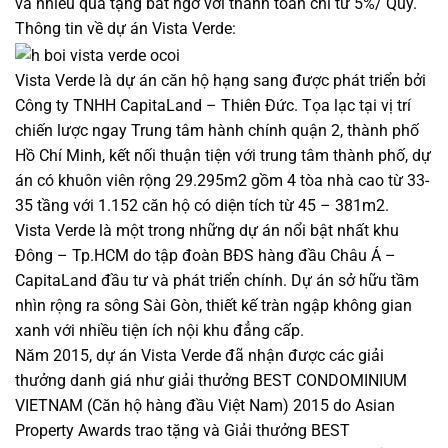
và nhiều quà tặng bất ngờ với thanh toán chỉ từ 5%/ Quý.
Thông tin về dự án Vista Verde:
Vista Verde là dự án căn hộ hạng sang được phát triển bởi
Công ty TNHH CapitaLand – Thiên Đức. Tọa lạc tại vị trí
chiến lược ngay Trung tâm hành chính quận 2, thành phố
Hồ Chí Minh, kết nối thuận tiện với trung tâm thành phố, dự
án có khuôn viên rộng 29.295m2 gồm 4 tòa nhà cao từ 33-
35 tầng với 1.152 căn hộ có diện tích từ 45 – 381m2.
Vista Verde là một trong những dự án nổi bật nhất khu
Đông – Tp.HCM do tập đoàn BĐS hàng đầu Châu Á –
CapitaLand đầu tư và phát triển chính. Dự án sở hữu tầm
nhìn rộng ra sông Sài Gòn, thiết kế tràn ngập không gian
xanh với nhiều tiện ích nội khu đẳng cấp.
Năm 2015, dự án Vista Verde đã nhận được các giải
thưởng danh giá như giải thưởng BEST CONDOMINIUM
VIETNAM (Căn hộ hàng đầu Việt Nam) 2015 do Asian
Property Awards trao tặng và Giải thưởng BEST