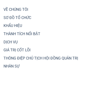
Xu
cho
đai
hướng
các
3
chuyển
VỀ CHÚNG TÔI
dự
dịch
án
dòng
SƠ ĐỒ TỔ CHỨC
giao
tiền
thông
sang
trọng
KHẨU HIỆU
đầu
điểm,
tư
kết
THÀNH TÍCH NỔI BẬT
nhà,
nối
đất
liên
DỊCH VỤ
vùng
GIÁ TRỊ CỐT LÕI
THÔNG ĐIỆP CHỦ TỊCH HỘI ĐỒNG QUẢN TRỊ
NHÂN SỰ