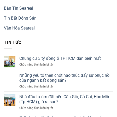
Bản Tin Seareal
Tin Bất Động Sản
Văn Hóa Seareal
TIN TỨC
Chung cư 3 tỷ đồng ở TP HCM dần biến mất
ở
Chức năng bình luận bị tắt
Chung
cư
Những yếu tố then chốt nào thúc đẩy sự phục hồi
3
của ngành bất động sản?
tỷ
ở
Chức năng bình luận bị tắt
đồng
Những
ở
yếu
TP
Nhà đầu tư ôm đất nền Cần Giờ, Củ Chi, Hóc Môn
tố
HCM
(Tp.HCM) giờ ra sao?
then
dần
ở
Chức năng bình luận bị tắt
chốt
biến
Nhà
nào
mất
đầu