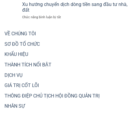
An
bất
Xu hướng chuyển dịch dòng tiền sang đầu tư nhà,
dọc
dành
động
đất
Metro
nguồn
sản
và
ở
Chức năng bình luận bị tắt
lực
Vành
Xu
cho
đai
hướng
các
3
chuyển
VỀ CHÚNG TÔI
dự
dịch
án
dòng
SƠ ĐỒ TỔ CHỨC
giao
tiền
thông
sang
trọng
KHẨU HIỆU
đầu
điểm,
tư
kết
THÀNH TÍCH NỔI BẬT
nhà,
nối
đất
liên
DỊCH VỤ
vùng
GIÁ TRỊ CỐT LÕI
THÔNG ĐIỆP CHỦ TỊCH HỘI ĐỒNG QUẢN TRỊ
NHÂN SỰ