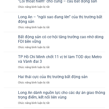
“Lối thoát hiểm” cho cung – cầu bất động sản
thúc
tư
đẩy
ở
Chức năng bình luận bị tắt
ôm
sự
“Lối
đất
phục
thoát
Long An – “ngôi sao đang lên” của thị trường bất
nền
hồi
hiểm”
Cần
động sản
của
cho
Giờ,
ngành
ở
Chức năng bình luận bị tắt
cung
Củ
bất
Long
–
Chi,
động
An
cầu
Bất động sản có cơ hội tăng trưởng cao nhờ dòng
Hóc
sản?
–
bất
FDI bền vững
Môn
“ngôi
động
(Tp.HCM)
ở
Chức năng bình luận bị tắt
sao
sản
giờ
Bất
đang
ra
động
TP Hồ Chí Minh chốt 11 vị trí làm TOD dọc Metro
lên”
sao?
sản
của
và Vành đai 3
có
thị
ở
Chức năng bình luận bị tắt
cơ
trường
TP
hội
bất
Hồ
Hai thái cực của thị trường bất động sản
tăng
động
Chí
trưởng
sản
ở
Chức năng bình luận bị tắt
Minh
cao
Hai
chốt
nhờ
thái
Long An dành nguồn lực cho các dự án giao thông
11
dòng
cực
vị
trọng điểm, kết nối liên vùng
FDI
của
trí
bền
ở
Chức năng bình luận bị tắt
thị
làm
vững
Long
trường
TOD