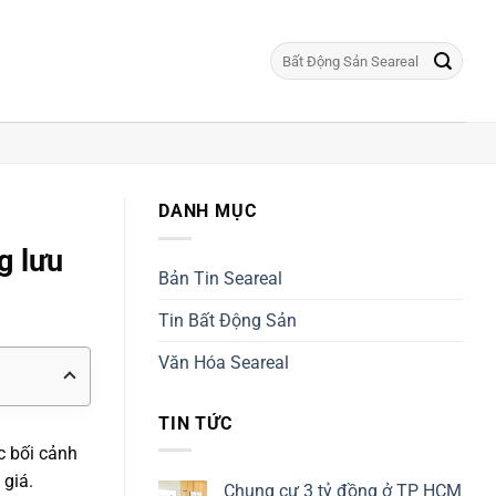
DANH MỤC
g lưu
Bản Tin Seareal
Tin Bất Động Sản
Văn Hóa Seareal
TIN TỨC
c bối cảnh
giá.
Chung cư 3 tỷ đồng ở TP HCM