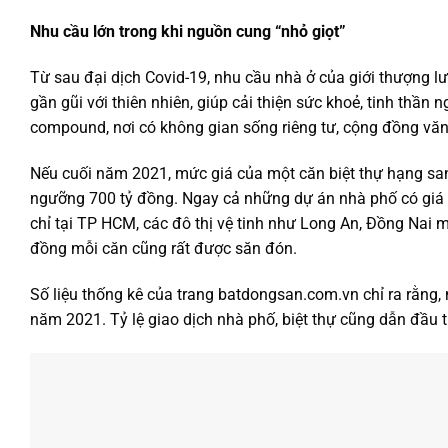
Nhu cầu lớn trong khi nguồn cung “nhỏ giọt”
Từ sau đại dịch Covid-19, nhu cầu nhà ở của giới thượng lư
gần gũi với thiên nhiên, giúp cải thiện sức khoẻ, tinh thầ
compound, nơi có không gian sống riêng tư, cộng đồng v
Nếu cuối năm 2021, mức giá của một căn biệt thự hạng sa
ngưỡng 700 tỷ đồng. Ngay cả những dự án nhà phố có giá v
chỉ tại TP HCM, các đô thị vệ tinh như Long An, Đồng Nai 
đồng mỗi căn cũng rất được săn đón.
Số liệu thống kê của trang batdongsan.com.vn chỉ ra rằng,
năm 2021. Tỷ lệ giao dịch nhà phố, biệt thự cũng dẫn đầu t