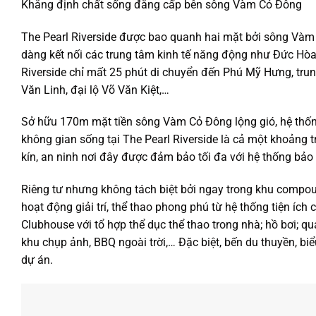
Khẳng định chất sống đẳng cấp bên sông Vàm Cỏ Đông
The Pearl Riverside được bao quanh hai mặt bởi sông Vàm 
dàng kết nối các trung tâm kinh tế năng động như Đức Hòa,
Riverside chỉ mất 25 phút di chuyển đến Phú Mỹ Hưng, trun
Văn Linh, đại lộ Võ Văn Kiệt,…
Sở hữu 170m mặt tiền sông Vàm Cỏ Đông lộng gió, hệ thố
không gian sống tại The Pearl Riverside là cả một khoảng t
kín, an ninh nơi đây được đảm bảo tối đa với hệ thống bảo 
Riêng tư nhưng không tách biệt bởi ngay trong khu compou
hoạt động giải trí, thể thao phong phú từ hệ thống tiện íc
Clubhouse với tổ hợp thể dục thể thao trong nhà; hồ bơi; q
khu chụp ảnh, BBQ ngoài trời,… Đặc biệt, bến du thuyền, b
dự án.