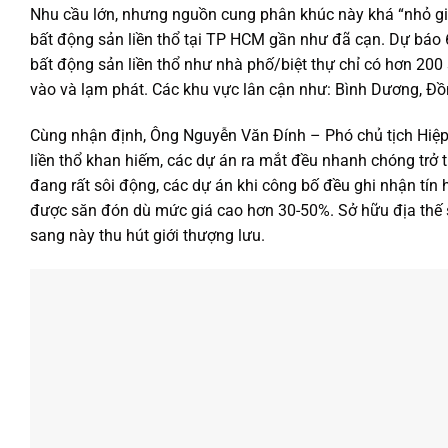
Nhu cầu lớn, nhưng nguồn cung phân khúc này khá “nhỏ gi
bất động sản liền thổ tại TP HCM gần như đã cạn. Dự báo 6
bất động sản liền thổ như nhà phố/biệt thự chỉ có hơn 200
vào và lạm phát. Các khu vực lân cận như: Bình Dương, Đồng
Cùng nhận định, Ông Nguyễn Văn Đính – Phó chủ tịch Hiệp
liền thổ khan hiếm, các dự án ra mắt đều nhanh chóng trở thà
đang rất sôi động, các dự án khi công bố đều ghi nhận tín
được săn đón dù mức giá cao hơn 30-50%. Sở hữu địa thế 
sang này thu hút giới thượng lưu.