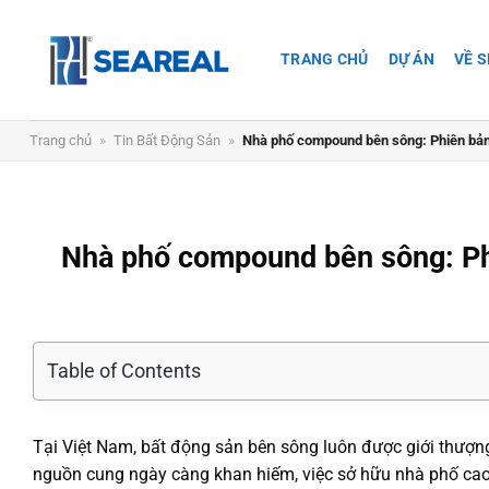
Chuyển
đến
TRANG CHỦ
DỰ ÁN
VỀ 
nội
dung
Trang chủ
»
Tin Bất Động Sản
»
Nhà phố compound bên sông: Phiên bản 
Nhà phố compound bên sông: Phi
Table of Contents
Tại Việt Nam, bất động sản bên sông luôn được giới thượn
nguồn cung ngày càng khan hiếm, việc sở hữu nhà phố cao