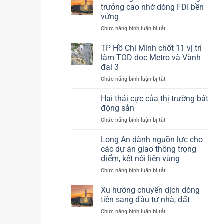
–
bất
trưởng cao nhờ dòng FDI bền
(Tp.HCM)
“ngôi
động
giờ
vững
sao
sản
ra
ở
Chức năng bình luận bị tắt
đang
sao?
Bất
lên”
động
của
TP Hồ Chí Minh chốt 11 vị trí
sản
thị
làm TOD dọc Metro và Vành
có
trường
đai 3
cơ
bất
ở
Chức năng bình luận bị tắt
hội
động
TP
tăng
sản
Hồ
trưởng
Hai thái cực của thị trường bất
Chí
cao
động sản
Minh
nhờ
ở
Chức năng bình luận bị tắt
chốt
dòng
Hai
11
FDI
thái
Long An dành nguồn lực cho
vị
bền
cực
trí
vững
các dự án giao thông trọng
của
làm
điểm, kết nối liên vùng
thị
TOD
ở
Chức năng bình luận bị tắt
trường
dọc
Long
bất
Metro
An
động
Xu hướng chuyển dịch dòng
và
dành
sản
Vành
tiền sang đầu tư nhà, đất
nguồn
đai
ở
Chức năng bình luận bị tắt
lực
3
Xu
cho