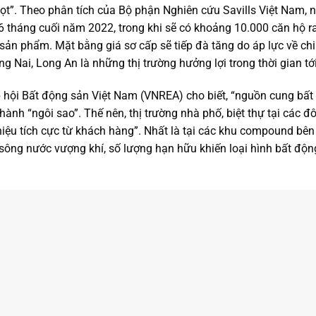
ọt”. Theo phân tích của Bộ phận Nghiên cứu Savills Việt Nam,
 tháng cuối năm 2022, trong khi sẽ có khoảng 10.000 căn hộ ra
 sản phẩm. Mặt bằng giá sơ cấp sẽ tiếp đà tăng do áp lực về chi
 Nai, Long An là những thị trường hưởng lợi trong thời gian tới
 hội Bất động sản Việt Nam (VNREA) cho biết, “nguồn cung bất
nh “ngôi sao”. Thế nên, thị trường nhà phố, biệt thự tại các đô 
 hiệu tích cực từ khách hàng”. Nhất là tại các khu compound bê
sông nước vượng khí, số lượng hạn hữu khiến loại hình bất độ