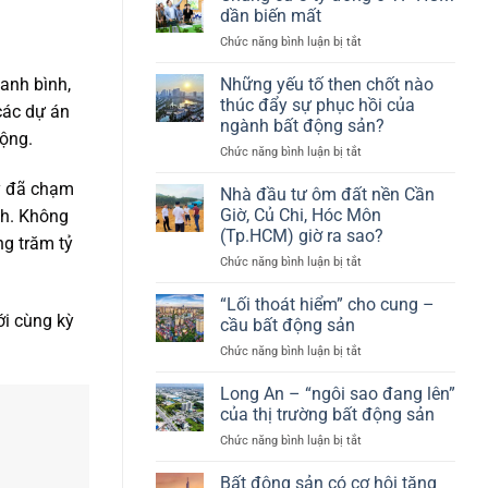
dần biến mất
ở
Chức năng bình luận bị tắt
Chung
cư
Những yếu tố then chốt nào
hanh bình,
3
thúc đẩy sự phục hồi của
 các dự án
tỷ
ngành bất động sản?
đồng
ộng.
ở
Chức năng bình luận bị tắt
ở
Những
TP
ày đã chạm
yếu
HCM
Nhà đầu tư ôm đất nền Cần
tố
dần
Giờ, Củ Chi, Hóc Môn
nh. Không
then
biến
(Tp.HCM) giờ ra sao?
ng trăm tỷ
chốt
mất
ở
Chức năng bình luận bị tắt
nào
Nhà
thúc
đầu
đẩy
“Lối thoát hiểm” cho cung –
tư
ới cùng kỳ
sự
cầu bất động sản
ôm
phục
ở
Chức năng bình luận bị tắt
đất
hồi
“Lối
nền
của
thoát
Long An – “ngôi sao đang lên”
Cần
ngành
hiểm”
Giờ,
bất
của thị trường bất động sản
cho
Củ
động
ở
Chức năng bình luận bị tắt
cung
Chi,
sản?
Long
–
Hóc
An
Bất động sản có cơ hội tăng
cầu
Môn