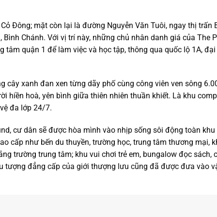
Cỏ Đông; mặt còn lại là đường Nguyễn Văn Tuôi, ngay thị trấn 
 Bình Chánh. Với vị trí này, những chủ nhân danh giá của The P
g tâm quận 1 để làm việc và học tập, thông qua quốc lộ 1A, đại
ng cây xanh đan xen từng dãy phố cùng công viên ven sông 6.
rời hiền hoà, yên bình giữa thiên nhiên thuần khiết. Là khu co
vệ đa lớp 24/7.
nd, cư dân sẽ được hòa mình vào nhịp sống sôi động toàn khu 
h cao cấp như bến du thuyền, trường học, trung tâm thương mại, 
uảng trường trung tâm; khu vui chơi trẻ em, bungalow đọc sách, 
iểu tượng đẳng cấp của giới thượng lưu cũng đã được đưa vào v