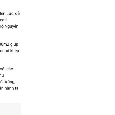
Bến Lức, dễ
earl
 lộ Nguyễn
000m2 giúp
mpound khép
với các
khu
cờ tướng;
ận hành tại