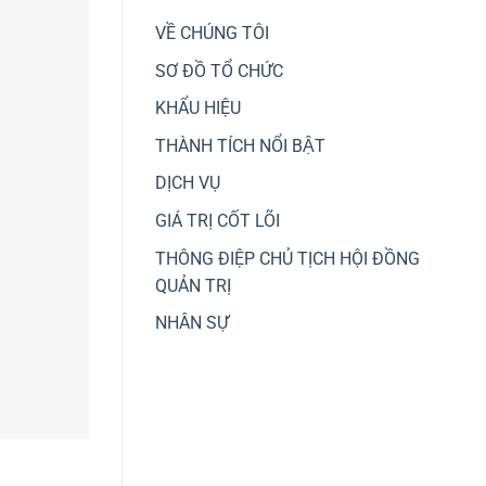
hướng
các
chuyển
VỀ CHÚNG TÔI
dự
dịch
án
dòng
SƠ ĐỒ TỔ CHỨC
giao
tiền
thông
sang
trọng
KHẨU HIỆU
đầu
điểm,
tư
kết
THÀNH TÍCH NỔI BẬT
nhà,
nối
đất
liên
DỊCH VỤ
vùng
GIÁ TRỊ CỐT LÕI
THÔNG ĐIỆP CHỦ TỊCH HỘI ĐỒNG
QUẢN TRỊ
NHÂN SỰ