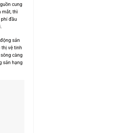
 nguồn cung
 mắt, thì
 phí đầu
.
 động sản
thị vệ tinh
n sông càng
ng sản hạng