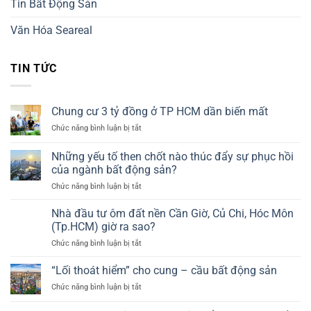
Tin Bất Động Sản
Văn Hóa Seareal
TIN TỨC
Chung cư 3 tỷ đồng ở TP HCM dần biến mất
ở
Chức năng bình luận bị tắt
Chung
cư
Những yếu tố then chốt nào thúc đẩy sự phục hồi
3
của ngành bất động sản?
tỷ
ở
Chức năng bình luận bị tắt
đồng
Những
ở
yếu
TP
Nhà đầu tư ôm đất nền Cần Giờ, Củ Chi, Hóc Môn
tố
HCM
(Tp.HCM) giờ ra sao?
then
dần
ở
Chức năng bình luận bị tắt
chốt
biến
Nhà
nào
mất
đầu
“Lối thoát hiểm” cho cung – cầu bất động sản
thúc
tư
đẩy
ở
Chức năng bình luận bị tắt
ôm
sự
“Lối
đất
phục
thoát