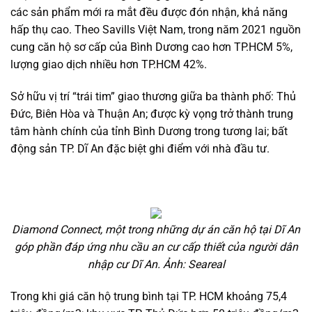
các sản phẩm mới ra mắt đều được đón nhận, khả năng
hấp thụ cao. Theo Savills Việt Nam, trong năm 2021 nguồn
cung căn hộ sơ cấp của Bình Dương cao hơn TP.HCM 5%,
lượng giao dịch nhiều hơn TP.HCM 42%.
Sở hữu vị trí “trái tim” giao thương giữa ba thành phố: Thủ
Đức, Biên Hòa và Thuận An; được kỳ vọng trở thành trung
tâm hành chính của tỉnh Bình Dương trong tương lai; bất
động sản TP. Dĩ An đặc biệt ghi điểm với nhà đầu tư.
Diamond Connect, một trong những dự án căn hộ tại Dĩ An
góp phần đáp ứng nhu cầu an cư cấp thiết của người dân
nhập cư Dĩ An. Ảnh: Seareal
Trong khi giá căn hộ trung bình tại TP. HCM khoảng 75,4