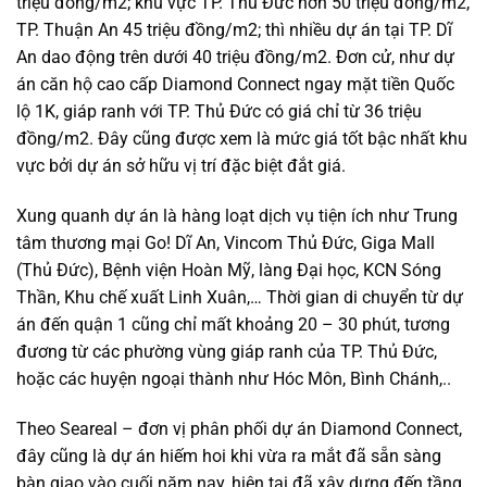
triệu đồng/m2; khu vực TP. Thủ Đức hơn 50 triệu đồng/m2,
TP. Thuận An 45 triệu đồng/m2; thì nhiều dự án tại TP. Dĩ
An dao động trên dưới 40 triệu đồng/m2. Đơn cử, như dự
án căn hộ cao cấp Diamond Connect ngay mặt tiền Quốc
lộ 1K, giáp ranh với TP. Thủ Đức có giá chỉ từ 36 triệu
đồng/m2. Đây cũng được xem là mức giá tốt bậc nhất khu
vực bởi dự án sở hữu vị trí đặc biệt đắt giá.
Xung quanh dự án là hàng loạt dịch vụ tiện ích như Trung
tâm thương mại Go! Dĩ An, Vincom Thủ Đức, Giga Mall
(Thủ Đức), Bệnh viện Hoàn Mỹ, làng Đại học, KCN Sóng
Thần, Khu chế xuất Linh Xuân,… Thời gian di chuyển từ dự
án đến quận 1 cũng chỉ mất khoảng 20 – 30 phút, tương
đương từ các phường vùng giáp ranh của TP. Thủ Đức,
hoặc các huyện ngoại thành như Hóc Môn, Bình Chánh,..
Theo Seareal – đơn vị phân phối dự án Diamond Connect,
đây cũng là dự án hiếm hoi khi vừa ra mắt đã sẵn sàng
bàn giao vào cuối năm nay, hiện tại đã xây dựng đến tầng