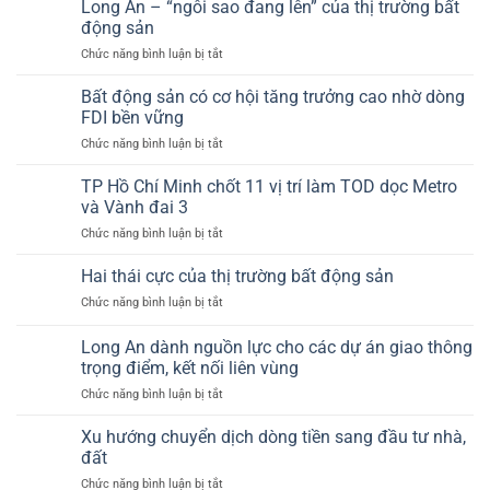
Long An – “ngôi sao đang lên” của thị trường bất
nền
hồi
hiểm”
Cần
động sản
của
cho
Giờ,
ngành
ở
Chức năng bình luận bị tắt
cung
Củ
bất
Long
–
Chi,
động
An
cầu
Bất động sản có cơ hội tăng trưởng cao nhờ dòng
Hóc
sản?
–
bất
FDI bền vững
Môn
“ngôi
động
(Tp.HCM)
ở
Chức năng bình luận bị tắt
sao
sản
giờ
Bất
đang
ra
động
TP Hồ Chí Minh chốt 11 vị trí làm TOD dọc Metro
lên”
sao?
sản
của
và Vành đai 3
có
thị
ở
Chức năng bình luận bị tắt
cơ
trường
TP
hội
bất
Hồ
Hai thái cực của thị trường bất động sản
tăng
động
Chí
trưởng
sản
ở
Chức năng bình luận bị tắt
Minh
cao
Hai
chốt
nhờ
thái
Long An dành nguồn lực cho các dự án giao thông
11
dòng
cực
vị
trọng điểm, kết nối liên vùng
FDI
của
trí
bền
ở
Chức năng bình luận bị tắt
thị
làm
vững
Long
trường
TOD
An
bất
Xu hướng chuyển dịch dòng tiền sang đầu tư nhà,
dọc
dành
động
đất
Metro
nguồn
sản
và
ở
Chức năng bình luận bị tắt
lực