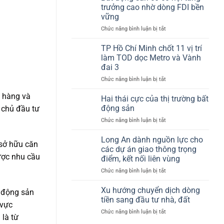
–
bất
trưởng cao nhờ dòng FDI bền
(Tp.HCM)
“ngôi
động
giờ
vững
sao
sản
ra
ở
Chức năng bình luận bị tắt
đang
sao?
Bất
lên”
động
của
TP Hồ Chí Minh chốt 11 vị trí
sản
thị
làm TOD dọc Metro và Vành
có
trường
đai 3
cơ
bất
ở
Chức năng bình luận bị tắt
hội
động
TP
tăng
sản
h hàng và
Hồ
trưởng
Hai thái cực của thị trường bất
Chí
cao
động sản
 chủ đầu tư
Minh
nhờ
ở
Chức năng bình luận bị tắt
chốt
dòng
Hai
11
FDI
thái
Long An dành nguồn lực cho
vị
bền
 sở hữu căn
cực
trí
vững
các dự án giao thông trọng
của
ược nhu cầu
làm
điểm, kết nối liên vùng
thị
TOD
ở
Chức năng bình luận bị tắt
trường
dọc
Long
bất
Metro
An
động
Xu hướng chuyển dịch dòng
và
t động sản
dành
sản
Vành
tiền sang đầu tư nhà, đất
 vực
nguồn
đai
ở
Chức năng bình luận bị tắt
lực
3
là từ
Xu
cho