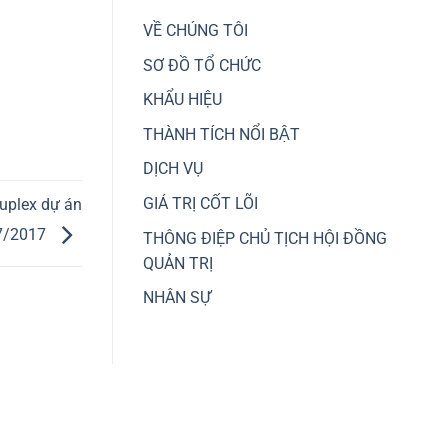
hướng
các
chuyển
VỀ CHÚNG TÔI
dự
dịch
án
dòng
SƠ ĐỒ TỔ CHỨC
giao
tiền
thông
sang
trọng
KHẨU HIỆU
đầu
điểm,
tư
kết
THÀNH TÍCH NỔI BẬT
nhà,
nối
đất
liên
DỊCH VỤ
vùng
GIÁ TRỊ CỐT LÕI
uplex dự án
07/2017
THÔNG ĐIỆP CHỦ TỊCH HỘI ĐỒNG
QUẢN TRỊ
NHÂN SỰ