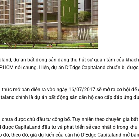
aland, dự án bất động sản đang thu hút sự quan tâm của khác
 TP.HCM nói chung. Hiện, dự án D’Edge Capitaland chuẩn bị được
 thức mở bán diễn ra vào ngày 16/07/2017 sẽ mở ra cơ hội để
italand chính là dự án bất động sản căn hộ cao cấp đáp ứng đ
d chưa được chủ đầu tư công bố. Tuy nhiên theo chuyên gia bấ
 được CapitaLand đầu tư và phát triển sẽ cao nhất ở trong khu
đó, theo đó, giá dự kiến của căn hộ D’Edge Capitaland mở bán 