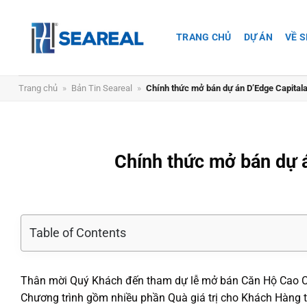
Chuyển
đến
TRANG CHỦ
DỰ ÁN
VỀ 
nội
dung
Trang chủ
»
Bản Tin Seareal
»
Chính thức mở bán dự án D’Edge Capital
Chính thức mở bán dự 
Table of Contents
Thân mời Quý Khách đến tham dự lễ mở bán Căn Hộ Cao 
Chương trình gồm nhiều phần Quà giá trị cho Khách Hàng 