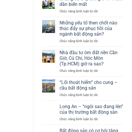
dần biến mất
ở
Chức năng bình luận bị tắt
Chung
cư
Những yếu tố then chốt nào
3
thúc đẩy sự phục hồi của
tỷ
ngành bất động sản?
đồng
ở
Chức năng bình luận bị tắt
ở
Những
TP
yếu
HCM
Nhà đầu tư ôm đất nền Cần
tố
dần
Giờ, Củ Chi, Hóc Môn
then
biến
(Tp.HCM) giờ ra sao?
chốt
mất
ở
Chức năng bình luận bị tắt
nào
Nhà
thúc
đầu
đẩy
“Lối thoát hiểm” cho cung –
tư
sự
cầu bất động sản
ôm
phục
ở
Chức năng bình luận bị tắt
đất
hồi
“Lối
nền
của
thoát
Long An – “ngôi sao đang lên”
Cần
ngành
hiểm”
Giờ,
bất
của thị trường bất động sản
cho
Củ
động
ở
Chức năng bình luận bị tắt
cung
Chi,
sản?
Long
–
Hóc
An
Bất động sản có cơ hội tăng
cầu
Môn